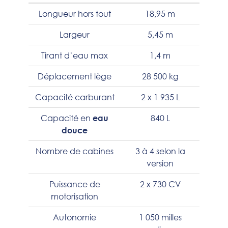
Longueur hors tout
18,95 m
Largeur
5,45 m
Tirant d’eau max
1,4 m
Déplacement lège
28 500 kg
Capacité carburant
2 x 1 935 L
Capacité en
840 L
eau
douce
Nombre de cabines
3 à 4 selon la
version
Puissance de
2 x 730 CV
motorisation
Autonomie
1 050 milles