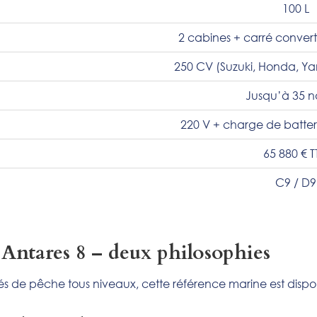
100 L
2 cabines + carré convert
250 CV (Suzuki, Honda, Y
Jusqu’à 35 
220 V + charge de batte
65 880 € 
C9 / D9
Antares 8 – deux philosophies
ités de pêche tous niveaux, cette référence marine est disp