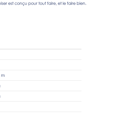
ser est conçu pour tout faire, et le faire bien.
8 m
g
g