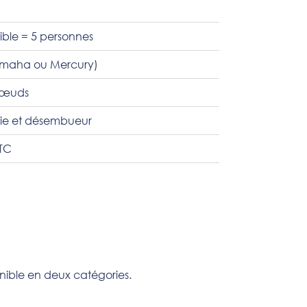
ible = 5 personnes
amaha ou Mercury)
nœuds
rie et désembueur
TTC
onible en deux catégories.