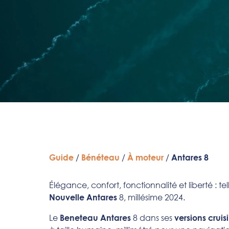
/
/
/
Guide
Bénéteau
À moteur
Antares 8
Élégance, confort, fonctionnalité et liberté : t
8, millésime 2024.
Nouvelle Antares
Le
8 dans ses
Beneteau Antares
versions cruis