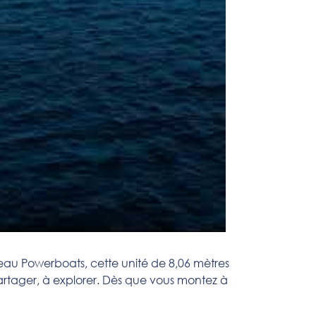
teau Powerboats, cette unité de 8,06 mètres
partager, à explorer. Dès que vous montez à