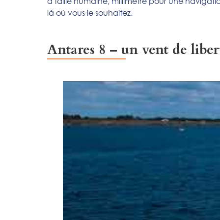
à taille humaine, millimétré pour une navigation
là où vous le souhaitez.
Antares 8 – un vent de liber