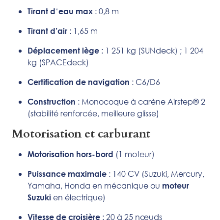
‘
: 0,8 m
Tirant d
eau max
: 1,65 m
Tirant d’air
: 1 251 kg (SUNdeck) ; 1 204
Déplacement lège
kg (SPACEdeck)
: C6/D6
Certification de navigation
: Monocoque à carène Airstep® 2
Construction
(stabilité renforcée, meilleure glisse)
Motorisation et carburant
(1 moteur)
Motorisation hors-bord
: 140 CV (Suzuki, Mercury,
Puissance maximale
Yamaha, Honda en mécanique ou
moteur
en électrique)
Suzuki
: 20 à 25 nœuds
Vitesse de croisière