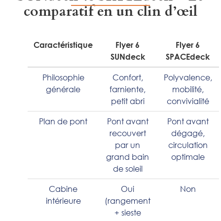
comparatif en un clin d’œil
Caractéristique
Flyer 6
Flyer 6
SUNdeck
SPACEdeck
Philosophie
Confort,
Polyvalence,
générale
farniente,
mobilité,
petit abri
convivialité
Plan de pont
Pont avant
Pont avant
recouvert
dégagé,
par un
circulation
grand bain
optimale
de soleil
Cabine
Oui
Non
intérieure
(rangement
+ sieste