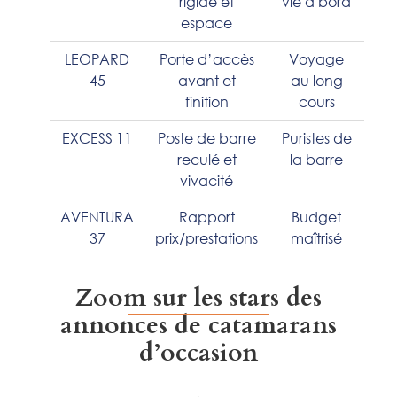
rigide et
vie à bord
espace
LEOPARD
Porte d’accès
Voyage
45
avant et
au long
finition
cours
EXCESS 11
Poste de barre
Puristes de
reculé et
la barre
vivacité
AVENTURA
Rapport
Budget
37
prix/prestations
maîtrisé
Zoom sur les stars des
annonces de catamarans
d’occasion