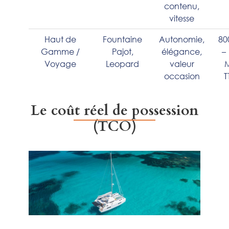
contenu,
vitesse
Haut de
Fountaine
Autonomie,
80
Gamme /
Pajot,
élégance,
– 
Voyage
Leopard
valeur
occasion
T
Le coût réel de possession
(TCO)