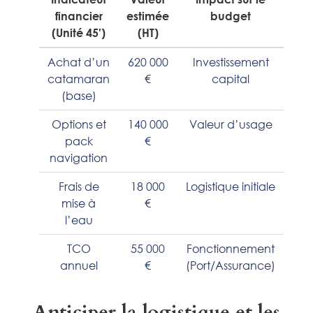
financier
estimée
budget
(Unité 45′)
(HT)
Achat d’un
620 000
Investissement
catamaran
€
capital
(base)
Options et
140 000
Valeur d’usage
pack
€
navigation
Frais de
18 000
Logistique initiale
mise à
€
l’eau
TCO
55 000
Fonctionnement
annuel
€
(Port/Assurance)
Anticiper la logistique et les