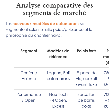
Analyse comparative des
segments de marché
Les
se
nouveaux modèles de catamarans
segmentent selon le ratio poids/puissance et la
philosophie du chantier naval.
Segment
Modèles de
Points forts
P
référence
mo
(4
Confort /
Lagoon, Bali
Espace de
75
Volume
catamarans
vie, cockpit
– 
avant, luxe
k€
Performance
Nautitech
Sensation
70
/ Open
44 Open,
de barre,
– 
Excess
poids
k€